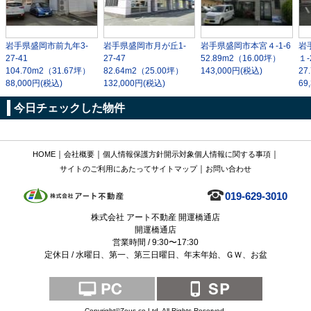
岩手県盛岡市前九年3-
岩手県盛岡市月が丘1-
岩手県盛岡市本宮４-1-6
岩
27-41
27-47
52.89m
2
（16.00坪）
１-
104.70m
2
（31.67坪）
82.64m
2
（25.00坪）
143,000円(税込)
27
88,000円(税込)
132,000円(税込)
69
今日チェックした物件
｜
｜
｜
HOME
会社概要
個人情報保護方針
開示対象個人情報に関する事項
｜
サイトのご利用にあたって
サイトマップ
お問い合わせ
019-629-3010
株式会社 アート不動産 開運橋通店
開運橋通店
営業時間 / 9:30〜17:30
定休日 / 水曜日、第一、第三日曜日、年末年始、ＧＷ、お盆
Copyright©Zeus co,Ltd. All Rights Reserved.