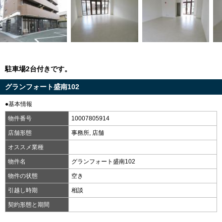
駐車場2台付きです。
グランフォート盛南102
●基本情報
物件番号
10007805914
店舗形態
事務所, 店舗
オススメ業種
物件名
グランフォート盛南102
物件の状態
空き
引越し時期
相談
契約形態と期間