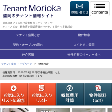
盛岡のオフィス向け貸事務所（オフィス）や
オフィスビル、飲食店や物販店舗向けテナント物件を多数紹介
テナント盛岡とは
物件検索
契約・オープンの流れ
よくあるご質問
仲介実績
物件所有のオーナー様へ
テナント盛岡 トップページ
> 物件検索
情報更新日：2026年03月26日/広告有効期限：なし
表示閲覧回数（過去30日間）：170