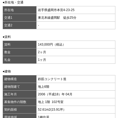
●所在地・交通
所在地
岩手県盛岡市本宮4-23-25
交通1
東北本線盛岡駅 徒歩25分
交通2
-
●賃料
賃料
143,000円（税込）
敷金
2ヶ月
礼金
1ヶ月
●建物
建物構造
鉄筋コンクリート造
建物階建て
地上6階
施工年月
2006（平成18）年 04月
募集物件の階数
地上 1階 102号室
契約面積
52.61m
2
(15.91坪）
用途地域
1種住居