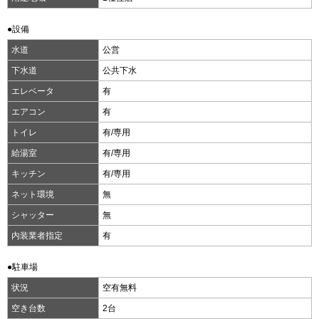
●設備
水道
公営
下水道
公共下水
エレベータ
有
エアコン
有
トイレ
有/専用
給湯室
有/専用
キッチン
有/専用
ネット環境
無
シャッター
無
内装業者指定
有
●駐車場
状況
空有無料
空き台数
2台