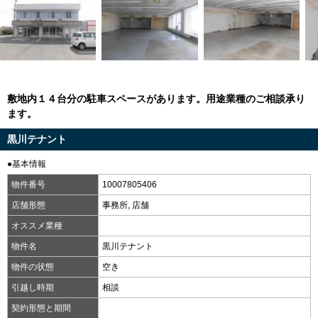
敷地内１４台分の駐車スペースがあります。用途業種のご相談承り
ます。
黒川テナント
●基本情報
物件番号
10007805406
店舗形態
事務所, 店舗
オススメ業種
物件名
黒川テナント
物件の状態
空き
引越し時期
相談
契約形態と期間