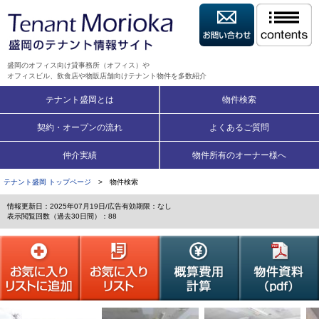
盛岡のオフィス向け貸事務所（オフィス）や
オフィスビル、飲食店や物販店舗向けテナント物件を多数紹介
テナント盛岡とは
物件検索
契約・オープンの流れ
よくあるご質問
仲介実績
物件所有のオーナー様へ
テナント盛岡 トップページ
> 物件検索
情報更新日：2025年07月19日/広告有効期限：なし
表示閲覧回数（過去30日間）：88