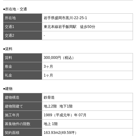
●所在地・交通
所在地
岩手県盛岡市黒川-22-25-1
交通1
東北本線岩手飯岡駅 徒歩50分
交通2
-
●賃料
賃料
300,000円（税込）
敷金
3ヶ月
礼金
1ヶ月
●建物
建物構造
鉄骨造
建物階建て
地上2階 地下1階
施工年月
1989（平成元年）年 07月
募集物件の階数
地上 1階
契約面積
163.93m
2
(49.59坪）