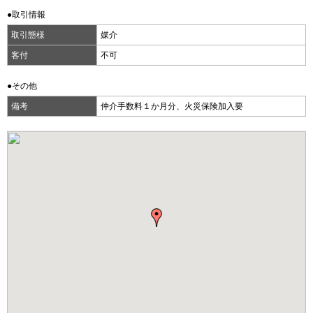
●取引情報
取引態様
媒介
客付
不可
●その他
備考
仲介手数料１か月分、火災保険加入要