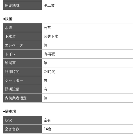
用途地域
準工業
●設備
水道
公営
下水道
公共下水
エレベータ
無
トイレ
有/専用
給湯室
無
利用時間
24時間
シャッター
無
照明設備
有
内装業者指定
無
●駐車場
状況
空有
空き台数
14台