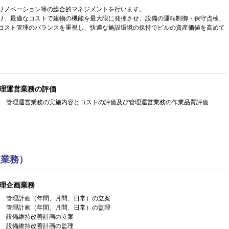
リノベーション等の総合的マネジメントを行います。
り、最適なコストで建物の機能を最大限に発揮させ、設備の運転制御・保守点検、
コスト管理のバランスを重視し、快適な施設環境の保持でビルの資産価値を高めて
理運営業務の評価
管理運営業務の実施内容とコストの評価及び管理運営業務の作業品質評価
理業務）
理企画業務
管理計画（年間、月間、日常）の立案
管理計画（年間、月間、日常）の監理
設備維持改善計画の立案
設備維持改善計画の監理