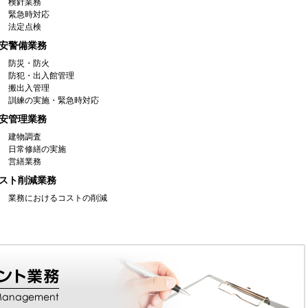
検針業務
緊急時対応
法定点検
安警備業務
防災・防火
防犯・出入館管理
搬出入管理
訓練の実施・緊急時対応
安管理業務
建物調査
日常修繕の実施
営繕業務
スト削減業務
業務におけるコストの削減