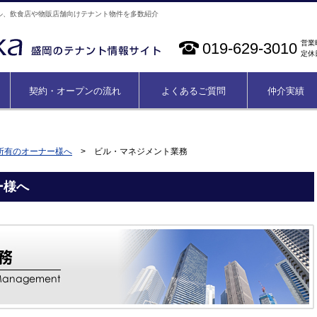
ル、飲食店や物販店舗向けテナント物件を多数紹介
営業時
019-629-3010
定休
契約・オープンの流れ
よくあるご質問
仲介実績
所有のオーナー様へ
> ビル・マネジメント業務
ー様へ