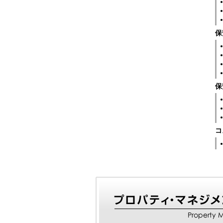
保
保
コ