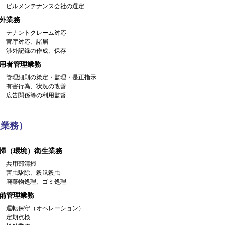
ビルメンテナンス会社の選定
外業務
テナントクレーム対応
官庁対応、諸届
渉外記録の作成、保存
用者管理業務
管理細則の策定・監理・是正指示
有害行為、状況の改善
広告関係等の利用監督
理業務）
掃（環境）衛生業務
共用部清掃
害虫駆除、殺鼠殺虫
廃棄物処理、ゴミ処理
備管理業務
運転保守（オペレーション）
定期点検