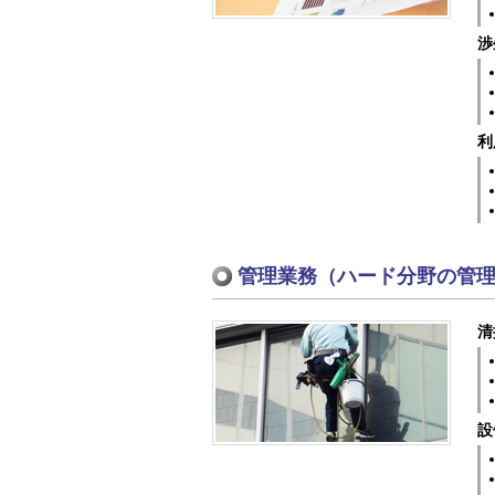
渉
利
管理業務（ハード分野の管
清
設